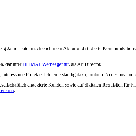
g Jahre später machte ich mein Abitur und studierte Kommunikationsd
.
en, darunter
HEIMAT Werbeagentur
, als Art Director.
e, interessante Projekte. Ich lerne ständig dazu, probiere Neues aus und
esellschaftlich engagierte Kunden sowie auf digitalen Requisiten für Fi
reib mir
.